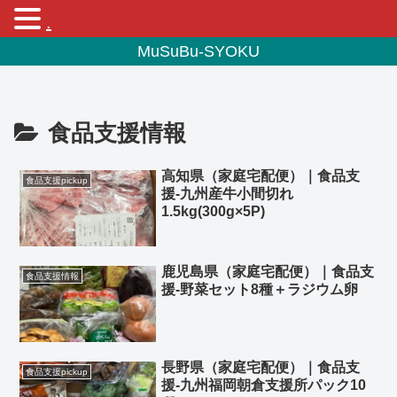
.
MuSuBu-SYOKU
食品支援情報
高知県（家庭宅配便）｜食品支
食品支援pickup
援-九州産牛小間切れ
1.5kg(300g×5P)
鹿児島県（家庭宅配便）｜食品支
食品支援情報
援-野菜セット8種＋ラジウム卵
長野県（家庭宅配便）｜食品支
食品支援pickup
援-九州福岡朝倉支援所パック10