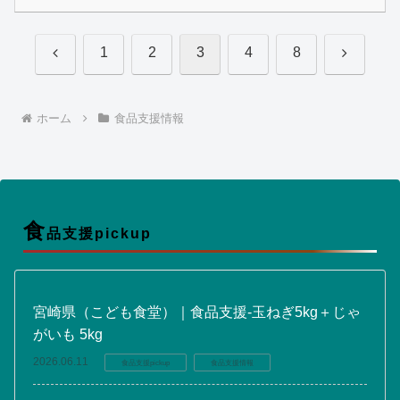
前
次
1
2
3
4
8
へ
へ
ホーム
食品支援情報
食
品支援pickup
宮崎県（こども食堂）｜食品支援-玉ねぎ5kg＋じゃ
がいも 5kg
2026.06.11
食品支援pickup
食品支援情報